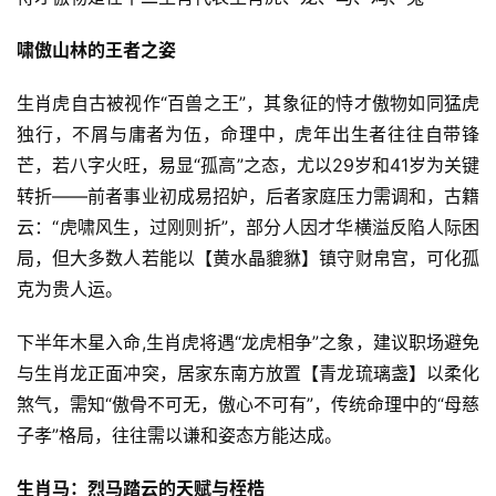
啸傲山林的王者之姿
生肖虎自古被视作“百兽之王”，其象征的恃才傲物如同猛虎
独行，不屑与庸者为伍，命理中，虎年出生者往往自带锋
芒，若八字火旺，易显“孤高”之态，尤以29岁和41岁为关键
转折——前者事业初成易招妒，后者家庭压力需调和，古籍
云：“虎啸风生，过刚则折”，部分人因才华横溢反陷人际困
局，但大多数人若能以【黄水晶貔貅】镇守财帛宫，可化孤
克为贵人运。
下半年木星入命,生肖虎将遇“龙虎相争”之象，建议职场避免
与生肖龙正面冲突，居家东南方放置【青龙琉璃盏】以柔化
煞气，需知“傲骨不可无，傲心不可有”，传统命理中的“母慈
子孝”格局，往往需以谦和姿态方能达成。
生肖马：烈马踏云的天赋与桎梏