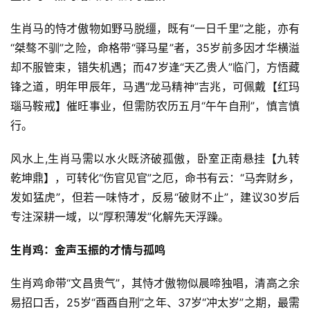
生肖马的恃才傲物如野马脱缰，既有“一日千里”之能，亦有
“桀骜不驯”之险，命格带“驿马星”者，35岁前多因才华横溢
却不服管束，错失机遇；而47岁逢“天乙贵人”临门，方悟藏
锋之道，明年甲辰年，马遇“龙马精神”吉兆，可佩戴【红玛
瑙马鞍戒】催旺事业，但需防农历五月“午午自刑”，慎言慎
行。
风水上,生肖马需以水火既济破孤傲，卧室正南悬挂【九转
乾坤鼎】，可转化“伤官见官”之厄，命书有云：“马奔财乡，
发如猛虎”，但若一味恃才，反易“破财不止”，建议30岁后
专注深耕一域，以“厚积薄发”化解先天浮躁。
生肖鸡：金声玉振的才情与孤鸣
生肖鸡命带“文昌贵气”，其恃才傲物似晨啼独唱，清高之余
易招口舌，25岁“酉酉自刑”之年、37岁“冲太岁”之期，最需