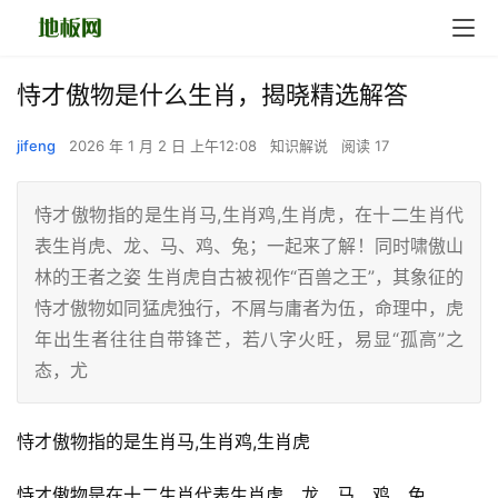
恃才傲物是什么生肖，揭晓精选解答
jifeng
2026 年 1 月 2 日 上午12:08
知识解说
阅读 17
恃才傲物指的是生肖马,生肖鸡,生肖虎，在十二生肖代
表生肖虎、龙、马、鸡、兔；一起来了解！同时啸傲山
林的王者之姿 生肖虎自古被视作“百兽之王”，其象征的
恃才傲物如同猛虎独行，不屑与庸者为伍，命理中，虎
年出生者往往自带锋芒，若八字火旺，易显“孤高”之
态，尤
恃才傲物指的是生肖马,生肖鸡,生肖虎
恃才傲物是在十二生肖代表生肖虎、龙、马、鸡、兔