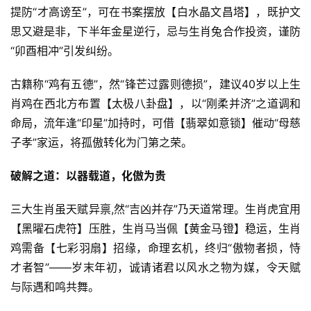
提防“才高谤至”，可在书案摆放【白水晶文昌塔】，既护文
思又避是非，下半年金星逆行，忌与生肖兔合作投资，谨防
“卯酉相冲”引发纠纷。
古籍称“鸡有五德”，然“锋芒过露则德损”，建议40岁以上生
肖鸡在西北方布置【太极八卦盘】，以“刚柔并济”之道调和
命局，流年逢“印星”加持时，可借【翡翠如意锁】催动“母慈
子孝”家运，将孤傲转化为门第之荣。
破解之道：以器载道，化傲为贵
三大生肖虽天赋异禀,然“吉凶并存”乃天道常理。生肖虎宜用
【黑曜石虎符】压胜，生肖马当佩【黄金马镫】稳运，生肖
鸡需备【七彩羽扇】招缘，命理玄机，终归“傲物者损，恃
才者智”——岁末年初，诚请诸君以风水之物为媒，令天赋
与际遇和鸣共舞。