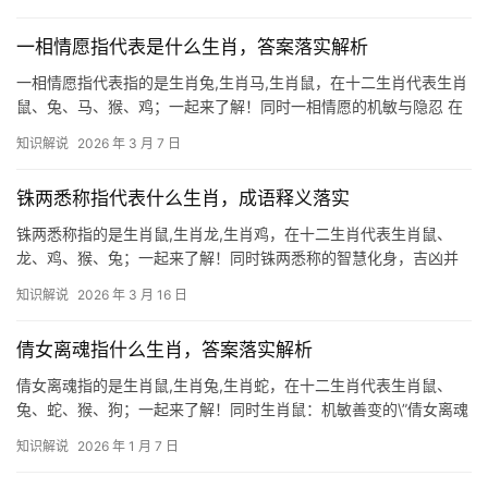
的天性，鼠为十二生肖之首，天生具备敏锐嗅觉与缜密心思，2024
甲辰龙年
一相情愿指代表是什么生肖，答案落实解析
一相情愿指代表指的是生肖兔,生肖马,生肖鼠，在十二生肖代表生肖
鼠、兔、马、猴、鸡；一起来了解！同时一相情愿的机敏与隐忍 在
十二生肖中，生肖鼠常被赋予“一相情愿”的矛盾标签，鼠年出生的人
知识解说
2026 年 3 月 7 日
天生聪慧，善于察言观色，但偶尔会陷入自我预设的陷阱中——比
如过度依赖直觉，
铢两悉称指代表什么生肖，成语释义落实
铢两悉称指的是生肖鼠,生肖龙,生肖鸡，在十二生肖代表生肖鼠、
龙、鸡、猴、兔；一起来了解！同时铢两悉称的智慧化身，吉凶并
存的人生棋局 铢两悉称,意为分毫不差、精准权衡，在十二生肖中，
知识解说
2026 年 3 月 16 日
生肖鼠最能体现这一特质，鼠族天生精于计算，每逢机遇必反复掂
量，如同商人称
倩女离魂指什么生肖，答案落实解析
倩女离魂指的是生肖鼠,生肖兔,生肖蛇，在十二生肖代表生肖鼠、
兔、蛇、猴、狗；一起来了解！同时生肖鼠：机敏善变的\”倩女离魂
\”之谜 在民间传说中,\”倩女离魂\”常被联想至生肖鼠，鼠类昼伏夜
知识解说
2026 年 1 月 7 日
出、行动诡秘的特质，与魂魄游离的意象不谋而合，古籍《玉匣
记》更直言：\”