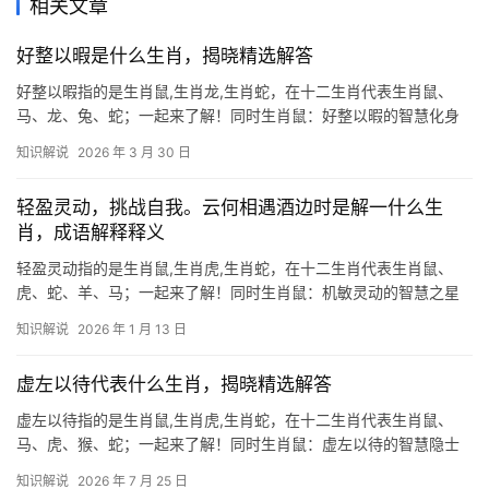
相关文章
好整以暇是什么生肖，揭晓精选解答
好整以暇指的是生肖鼠,生肖龙,生肖蛇，在十二生肖代表生肖鼠、
马、龙、兔、蛇；一起来了解！同时生肖鼠：好整以暇的智慧化身
在十二生肖中,生肖鼠常被喻为“好整以暇”的代表，鼠性机敏，善于
知识解说
2026 年 3 月 30 日
未雨绸缪，总能在危机来临前从容布局，民间有云：“鼠藏三窟，人
无远虑必有
轻盈灵动，挑战自我。云何相遇酒边时是解一什么生
肖，成语解释释义
轻盈灵动指的是生肖鼠,生肖虎,生肖蛇，在十二生肖代表生肖鼠、
虎、蛇、羊、马；一起来了解！同时生肖鼠：机敏灵动的智慧之星
“云何相遇酒边时”暗藏玄机，若问解何生肖，当属生肖鼠，鼠居十二
知识解说
2026 年 1 月 13 日
地支之首，象征机变与谋略，民间素有“鼠咬天开”之说，2024甲辰
年，生
虚左以待代表什么生肖，揭晓精选解答
虚左以待指的是生肖鼠,生肖虎,生肖蛇，在十二生肖代表生肖鼠、
马、虎、猴、蛇；一起来了解！同时生肖鼠：虚左以待的智慧隐士
“虚左以待”本意为空出尊位以待贤者，于生肖鼠而言恰似其蛰伏待机
知识解说
2026 年 7 月 25 日