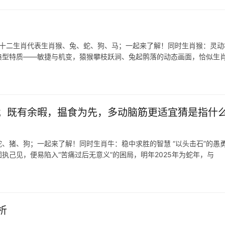
在十二生肖代表生肖猴、兔、蛇、狗、马；一起来了解！同时生肖猴：灵动
的典型特质——敏捷与机变，猿猴攀枝跃涧、兔起鹘落的动态画面，恰似生
；既有余暇，揾食为先，多动脑筋更适宜猜是指什
、猪、狗；一起来了解！同时生肖牛：稳中求胜的智慧 “以头击石”的愚
执己见，便易陷入“苦痛过后无意义”的困局，明年2025年为蛇年，与
析