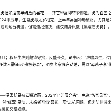
肖虎
恰如这夜半绽放的昙花——锋芒毕露却转瞬即逝，虎为百兽
024甲辰年，
生肖虎
与太岁相克，上半年易因冲动破财，尤其是2
业或现短暂机遇，但需速战速决，建议随身佩戴【黑曜石虎符】
是非；秋冬生虎则藏锋守拙，反能长久，命书云：“虎啸风生，过
数人需谨记“盛极必衰”，41岁者家庭宫动荡，需以“母慈子孝”
—温柔却易被云翳遮蔽，2024年“卯辰穿害”，兔逢“伤官见官”
然“红鸾”星动，未婚者可借“昙花一现”之机闪婚，但需防情感
催桃花又稳姻缘。