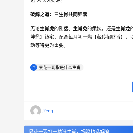
运”为长久财源。
破解之道：三生肖共同锦囊
无论
生肖虎
的刚猛、
生肖兔
的柔婉，还是
生肖龙
坤鼎】镇宅，配合每月初一燃【藏传招财香】，以
动等待更为重要。
昙花一现指是什么生肖
jifeng
昙花一现打一精准生肖，揭晓精选解答