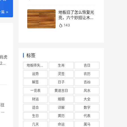
地板旧了怎么恢复光
一篇
亮，六个妙招让木地
板焕然一新
143
标签
肖虎
23
地板砖失去光泽
生肖
吉日
运势
灵签
农历
解签
日子
吉凶
一览表
黄道吉日
风水
财运
婚姻
大全
语往
适合
详解
数字
 光
生日
黄历
代表
几天
命运
属马