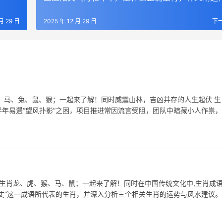
 月 29 日
2025 年 12 月 29 日
下
、马、兔、鼠、猴；一起来了解！同时威震山林，吉凶并存的人生起伏 生
年易遇“望风扑影”之困，项目推进常因流言受阻，团队中暗藏小人作祟，
表生肖龙、虎、猴、马、鼠；一起来了解！同时在中国传统文化中,生肖成
丈”这一成语所代表的生肖，并深入分析三个相关生肖的运势与风水建议。