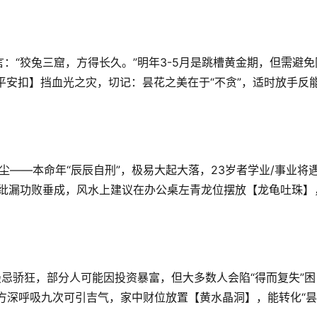
：“狡兔三窟，方得长久。”明年3-5月是跳槽黄金期，但需避免
平安扣】挡血光之灾，切记：昙花之美在于“不贪”，适时放手反
——本命年“辰辰自刑”，极易大起大落，23岁者学业/事业将遇
节纰漏功败垂成，风水上建议在办公桌左青龙位摆放【龙龟吐珠】
最忌骄狂，部分人可能因投资暴富，但大多数人会陷“得而复失”困
方深呼吸九次可引吉气，家中财位放置【黄水晶洞】，能转化“