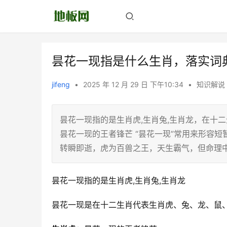
昙花一现指是什么生肖，落实词
jifeng
•
2025 年 12 月 29 日 下午10:34
•
知识解说
昙花一现指的是生肖虎,生肖兔,生肖龙，在十
昙花一现的王者锋芒 “昙花一现”常用来形容
转瞬即逝，虎为百兽之王，天生霸气，但命理中
昙花一现指的是生肖虎,生肖兔,生肖龙
昙花一现是在十二生肖代表生肖虎、兔、龙、鼠