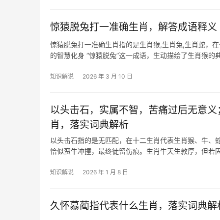
惊猿脱兔打一准确生肖，解答成语释义
惊猿脱兔打一准确生肖指的是生肖猴,生肖兔,生肖蛇，
的智慧化身 “惊猿脱兔”这一成语，生动描绘了生肖猴
人面对危机时的反应：总能
知识解说
2026 年 3 月 10 日
以头击石，实属不智，苦痛过后无意义
肖，落实词典解析
以头击石指的是无匹配，在十二生肖代表生肖猴、牛、蛇
恰似蛮牛冲撞，最终徒留伤痕。生肖牛天生敦厚，但若固
知识解说
2026 年 1 月 8 日
久怀慕蔺指代表什么生肖，落实词典解