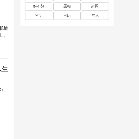
好不好
属相
运程)
名字
日历
的人
机敏
肖猴
么生
勇，