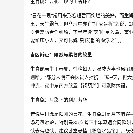
生肖虎
：昙花一现的王者锋芒
“昙花一现”常用来形容短暂而绚烂的美好，而
生
王，天生霸气，但命理中亦有“猛虎易折”之说，2
岁者需防合作纠纷；下半年逢“天解”星入命，事
能镇压小人，又可化解“昙花运”的虚浮之气。
吉凶辩证：刚烈与柔韧的较量
生肖虎
若生于春夏，性格如火，易成大事也易招
则断。”部分人明年会因贵人提携一飞冲天，但大多
冲克，家中东南方放置【铜葫芦】可聚财纳福。
生肖兔
：月影下的刹那芳华
若说
生肖虎
是阳刚的昙花，
生肖兔
则是月下清辉—
场易遭嫉妒，特别是35岁者下半年恐遇合同陷阱，
快去得也快，建议卧室悬挂【粉色水晶帘】，既