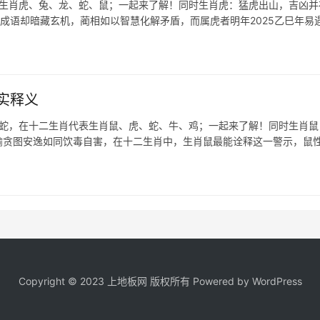
表生肖虎、兔、龙、蛇、鼠；一起来了解！同时生肖虎：猛虎出山，吉凶并
成语却暗藏玄机，蔺相如以智慧化解矛盾，而属虎者明年2025乙巳年易遇
实释义
肖蛇，在十二生肖代表生肖鼠、虎、蛇、牛、鸡；一起来了解！同时生肖鼠
比喻贪图安逸如同饮毒自害，在十二生肖中，生肖鼠最能诠释这一警示，鼠
Copyright © 2023 上地板网 版权所有 Powered by
WordPress