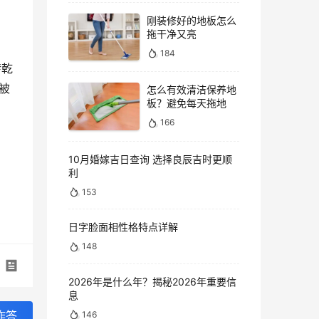
刚装修好的地板怎么
拖干净又亮
184
转乾
被
怎么有效清洁保养地
板？避免每天拖地
166
10月婚嫁吉日查询 选择良辰吉时更顺
利
153
日字脸面相性格特点详解
148
2026年是什么年？揭秘2026年重要信
息
作答
146