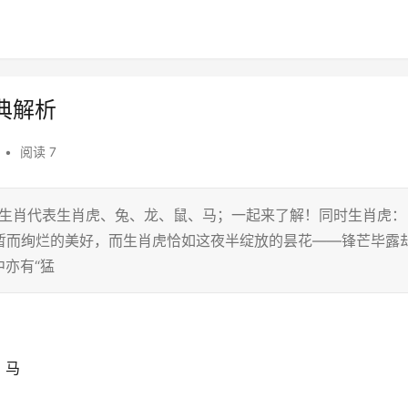
典解析
•
阅读 7
二生肖代表生肖虎、兔、龙、鼠、马；一起来了解！同时生肖虎：
短暂而绚烂的美好，而生肖虎恰如这夜半绽放的昙花——锋芒毕露
亦有“猛
、马