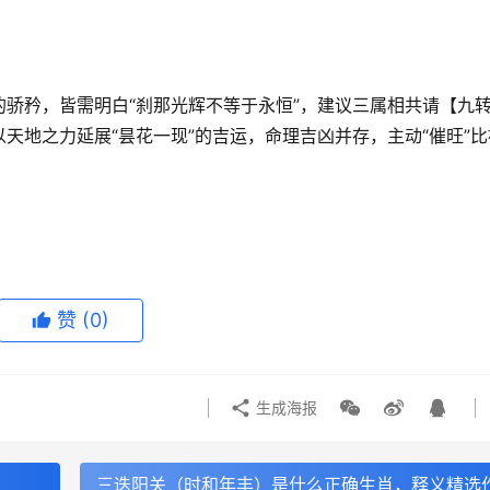
的骄矜，皆需明白“刹那光辉不等于永恒”，建议三属相共请【九
天地之力延展“昙花一现”的吉运，命理吉凶并存，主动“催旺”比
赞
(0)
生成海报
三迭阳关（时和年丰）是什么正确生肖，释义精选