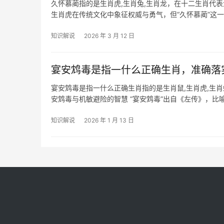
久怀慕蔺指的是生肖虎,生肖兔,生肖龙，在十二生肖代
生肖虎在传统文化中象征权威与勇气，但“久怀慕蔺”这一
争虎斗”
知识解说
2026 年 3 月 12 日
宴安鸩毒是指一什么正确生肖，准确落
宴安鸩毒是指一什么正确生肖指的是生肖鼠,生肖虎,生
安鸩毒与机敏避险的智慧 “宴安鸩毒”出自《左传》，
敏，善察风险，但若沉溺享乐，反
知识解说
2026 年 1 月 13 日