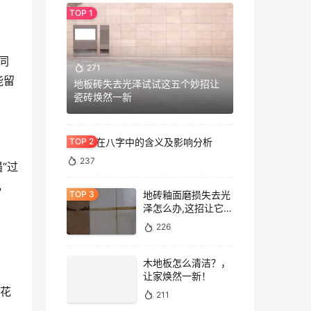
同
271
能留
地板砖失去光泽试试这五个妙招让
瓷砖焕然一新
七杀格在八字中的含义及影响分析
237
“过
，
地砖釉面磨损失去光
泽怎么办,这招让它重
焕光泽!
226
木地板怎么清洁？，
让家焕然一新！
昙花
211