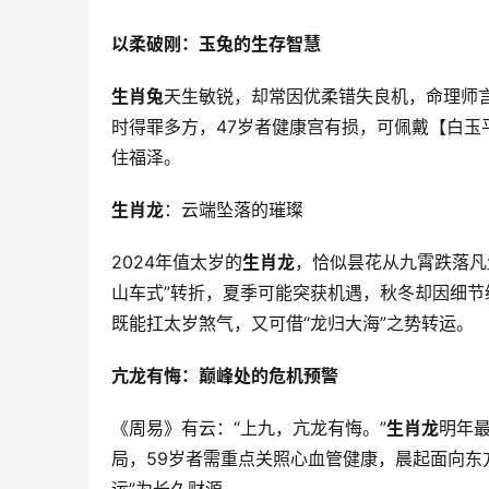
以柔破刚：玉兔的生存智慧
生肖兔
天生敏锐，却常因优柔错失良机，命理师言
时得罪多方，47岁者健康宫有损，可佩戴【白玉
住福泽。
生肖龙
：云端坠落的璀璨
2024年值太岁的
生肖龙
，恰似昙花从九霄跌落凡尘
山车式”转折，夏季可能突获机遇，秋冬却因细
既能扛太岁煞气，又可借“龙归大海”之势转运。
亢龙有悔：巅峰处的危机预警
《周易》有云：“上九，亢龙有悔。”
生肖龙
明年
局，59岁者需重点关照心血管健康，晨起面向东