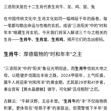
三迭阳关是在十二生肖代表生肖牛、龙、鸡、鼠、兔
在中国传统文化中,生肖文化如同一幅绵延千年的画卷，每
一笔都勾勒出命运与性格的玄机，成语“三迭阳关”中的“时和
年丰”暗藏生肖玄机，今天我们将深入解读三个与之相关的
生肖——
生肖牛
、
生肖龙
、
生肖鸡
，揭开它们的吉凶密码。
生肖牛
：厚德载物的“时和年丰”之主
“三迭阳关”中的“阳关”象征光明坦途，而
生肖牛
恰如大地之
母，以稳健步伐踏出丰收之路，2024甲辰年，土气旺盛，
属牛人将迎来“时和年丰”的黄金期，尤其是29岁和41岁者，
事业宫有【黄水晶貔貅】镇守，可化解“丑戌相刑”之厄。
古籍云：“牛耕沃野，五谷丰登。”
生肖牛
的“丰”不仅指物质
积累，更体现在“母慈子孝”的家庭运，但需警惕下半年“丧