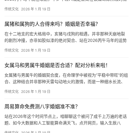
侣，开始热衷于在网上寻找各种“看易经八字
传统文化
2026 年 1 月 19 日
属猪和属狗的人合得来吗？婚姻是否幸福？
在十二地支的宏大格局中，亥猪与戌狗的相遇，并非那种天崩地裂
的剧烈冲撞，亦非如胶似漆的绝对契合、站在2026丙午马年的运势
节点上审视这对组合，需要从五行生克、性格
传统文化
2026 年 1 月 19 日
女属马和男属牛婚姻是否合适？配对分析来啦！
女属猪与男属牛的婚姻契合度，在命理学中被视为“平稳中带旺”的组
合、这种结合并非那种天雷勾动地火的激情，而是一种细水长流、
越过越有滋味的格局、2026年是丙午马年
传统文化
2026 年 1 月 19 日
周易算命免费测八字婚姻准不准？
站在2026年这个时间节点上，咱聊聊这个被问了成千上万遍的老话
题、如今大数据和人工智能算命满天飞，点开网页，输入生辰八
字，不到一秒钟，一份长达几千字的“婚姻预测
传统文化
2026 年 1 月 19 日