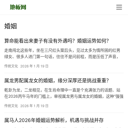
婚姻
算命能看出来妻子有没有外遇吗？婚姻运势如何？
走南闯北这些年，坐在三尺红头案后头，见过太多为情所困的红男
绿女、很多人进门第一句话，往往不是问前程，而是压低了声音，
神色复杂地问一句：“大师，您帮我瞅瞅，他（她
传统文化
2026 年 1 月 19 日
属龙男配属龙女的婚姻，缘分深厚还是挑战重重？
乾卦为龙，二龙相见，在生肖命理中一直是个充满张力的话题、站
在2026丙午马年的门槛上，审视属龙男与属龙女的婚姻，这种“强强
联手”的局势既包含了翻江倒海的能量，也
传统文化
2026 年 1 月 19 日
属马人2026年婚姻运势解析，机遇与挑战并存