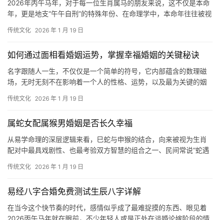
2026年丙午马年，对于每一位生肖属马的朋友来说，这不仅是本命
年，更是地支“午午自刑”的特殊年份、在命理学中，本命年往往被视
为一个充满了变数、转折与挑战的时间节
传统文化
2026 年 1 月 19 日
如何通过面相看婚姻运势，掌握幸福婚姻的关键秘诀
名字跟随人一生，不仅仅是一个简单的符号，它内部蕴含的数理磁
场，无时无刻不在影响着一个人的性格、运势，以及最为关键的姻
缘、在姓名学中，通过笔画计算出的“五格”——
传统文化
2026 年 1 月 19 日
属蛇女配属猴男婚姻是否长久幸福
从易学命理的深层逻辑来看，巳蛇与申猴的结合，向来被视为生肖
配对中最具戏剧性、也最考验双方智慧的组合之一、民间常说“蛇遇
猴，必封侯”，这源于地支学说中的“巳申六合
传统文化
2026 年 1 月 19 日
易经八字合婚免费测试生辰八字详解
在当今这个快节奏的时代，感情似乎成了最难捉摸的东西、眼见着
2026丙午马年就在眼前，不少年轻人或是正处在谈婚论嫁阶段的情